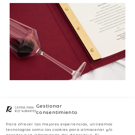
Gestionar
EMPRESA
consentimiento
Quiénes somos
Para ofrecer las mejores experiencias, utilizamos
Taller
tecnologías como las cookies para almacenar y/o
Showroom
acceder a la información del dispositivo. El